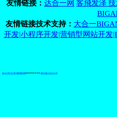
友情链接：
达合一网
客飛发泽
技
BIG
友情链接技术支持：
大合一BIGA
开发|小程序开发|营销型网站开发|
由*公*民*记*者*冀宏魁
负责
版权所有技术支持
浙ICP备12002522号